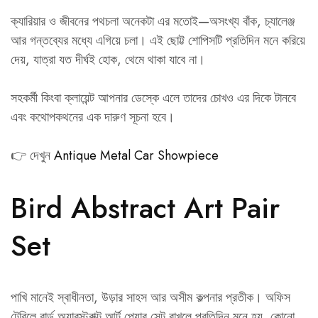
ক্যারিয়ার ও জীবনের পথচলা অনেকটা এর মতোই—অসংখ্য বাঁক, চ্যালেঞ্জ
আর গন্তব্যের মধ্যে এগিয়ে চলা। এই ছোট্ট শোপিসটি প্রতিদিন মনে করিয়ে
দেয়, যাত্রা যত দীর্ঘই হোক, থেমে থাকা যাবে না।
সহকর্মী কিংবা ক্লায়েন্ট আপনার ডেস্কে এলে তাদের চোখও এর দিকে টানবে
এবং কথোপকথনের এক দারুণ সূচনা হবে।
👉 দেখুন
Antique Metal Car Showpiece
Bird Abstract Art Pair
Set
পাখি মানেই স্বাধীনতা, উড়ার সাহস আর অসীম কল্পনার প্রতীক। অফিস
টেবিলে বার্ড অ্যাবস্ট্রাক্ট আর্ট পেয়ার সেট রাখলে প্রতিদিন মনে হয়, কোনো