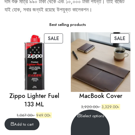
দাম শুরু মাত্র ৯৯০ টাকা থেকে এবং ১০,০০০ টাকা পর্যন্ত। তাই বাজেট
যাই হোক, সবার জন্যই রয়েছে উপযুক্ত কালেকশন।
Best selling products
SALE
SALE
Zippo Lighter Fuel
MacBook Cover
133 ML
3,920.00
৳
3,329.00
৳
1,067.00
৳
949.00
৳
Select options
Add to cart