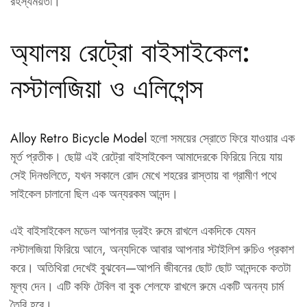
রহস্যময়তা।
অ্যালয় রেট্রো বাইসাইকেল:
নস্টালজিয়া ও এলিগেন্স
Alloy Retro Bicycle Model
হলো সময়ের স্রোতে ফিরে যাওয়ার এক
মূর্ত প্রতীক। ছোট্ট এই রেট্রো বাইসাইকেল আমাদেরকে ফিরিয়ে নিয়ে যায়
সেই দিনগুলিতে, যখন সকালে রোদ মেখে শহরের রাস্তায় বা গ্রামীণ পথে
সাইকেল চালানো ছিল এক অন্যরকম আনন্দ।
এই বাইসাইকেল মডেল আপনার ড্রইং রুমে রাখলে একদিকে যেমন
নস্টালজিয়া ফিরিয়ে আনে, অন্যদিকে আবার আপনার স্টাইলিশ রুচিও প্রকাশ
করে। অতিথিরা দেখেই বুঝবেন—আপনি জীবনের ছোট ছোট আনন্দকে কতটা
মূল্য দেন। এটি কফি টেবিল বা বুক শেলফে রাখলে রুমে একটি অনন্য চার্ম
তৈরি হবে।