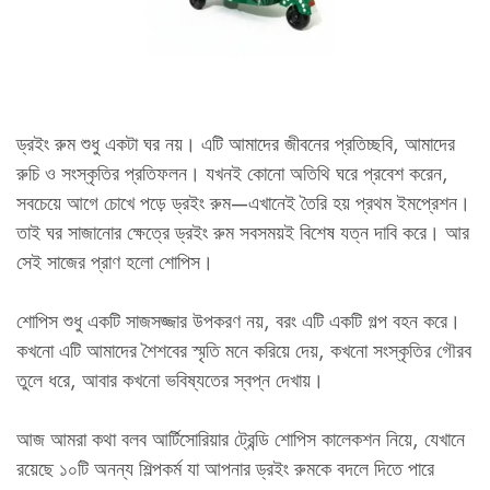
ড্রইং রুম শুধু একটা ঘর নয়। এটি আমাদের জীবনের প্রতিচ্ছবি, আমাদের
রুচি ও সংস্কৃতির প্রতিফলন। যখনই কোনো অতিথি ঘরে প্রবেশ করেন,
সবচেয়ে আগে চোখে পড়ে ড্রইং রুম—এখানেই তৈরি হয় প্রথম ইমপ্রেশন।
তাই ঘর সাজানোর ক্ষেত্রে ড্রইং রুম সবসময়ই বিশেষ যত্ন দাবি করে। আর
সেই সাজের প্রাণ হলো শোপিস।
শোপিস শুধু একটি সাজসজ্জার উপকরণ নয়, বরং এটি একটি গল্প বহন করে।
কখনো এটি আমাদের শৈশবের স্মৃতি মনে করিয়ে দেয়, কখনো সংস্কৃতির গৌরব
তুলে ধরে, আবার কখনো ভবিষ্যতের স্বপ্ন দেখায়।
আজ আমরা কথা বলব আর্টিসোরিয়ার ট্রেন্ডি শোপিস কালেকশন নিয়ে, যেখানে
রয়েছে ১০টি অনন্য শিল্পকর্ম যা আপনার ড্রইং রুমকে বদলে দিতে পারে