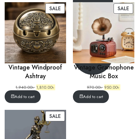
SALE
SALE
Vintage Windproof
Vintage Gramophone
Ashtray
Music Box
1,940.00
৳
1,810.00
৳
970.00
৳
950.00
৳
Add to cart
Add to cart
SALE